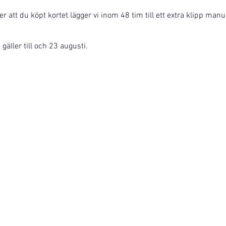
ter att du köpt kortet lägger vi inom 48 tim till ett extra klipp manue
äller till och 23 augusti.
Läs mer via denna länk.