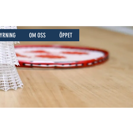
HYRNING
OM OSS
ÖPPET