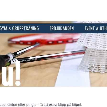
GYM & GRUPPTRÄNING
ERBJUDANDEN
EVENT & UT
u!
 badminton eller pingis - få ett extra klipp på köpet.