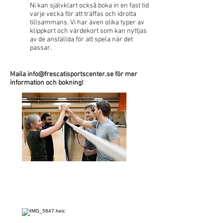
Ni kan självklart också boka in en fast tid
varje vecka för att träffas och idrotta
tillsammans. Vi har även olika typer av
klippkort och värdekort som kan nyttjas
av de anställda för att spela när det
passar.​
Maila
info@frescatisportscenter.se
för mer
information och bokning!
Företagspaket 1
Verksamhetsyta
Utrustning
Pris från 1990 kr/timme