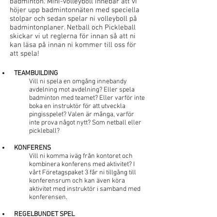
badminton. Mini-volleyboll innebär att vi
höjer upp badmintonnäten med speciella
stolpar och sedan spelar ni volleyboll på
badmintonplaner. Netball och Pickleball
skickar vi ut reglerna för innan så att ni
kan läsa på innan ni kommer till oss för
att spela!
TEAMBUILDING
Vill ni spela en omgång innebandy
avdelning mot avdelning? Eller spela
badminton med teamet? Eller varför inte
boka en instruktör för att utveckla
pingisspelet? Valen är många, varför
inte prova något nytt? Som netball eller
pickleball?
KONFERENS
Vill ni komma iväg från kontoret och
kombinera konferens med aktivitet? I
vårt Företagspaket 3 får ni tillgång till
konferensrum och kan även köra
aktivitet med instruktör i samband med
konferensen. ​
REGELBUNDET SPEL